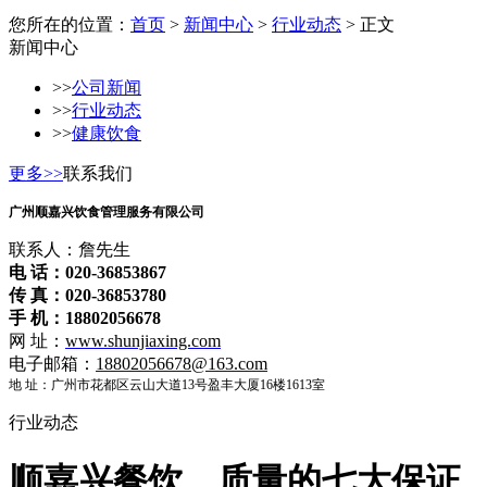
您所在的位置：
首页
>
新闻中心
>
行业动态
> 正文
新闻中心
>>
公司新闻
>>
行业动态
>>
健康饮食
更多>>
联系我们
广州顺嘉兴饮食管理服务有限公司
联系人：詹先生
电 话：020-36853867
传 真：020-36853780
手 机：18802056678
网 址：
www.shunjiaxing.com
电子邮箱：
18802056678@163.com
地 址：广州市花都区云山大道13号盈丰大厦16楼1613室
行业动态
顺嘉兴餐饮、质量的七大保证