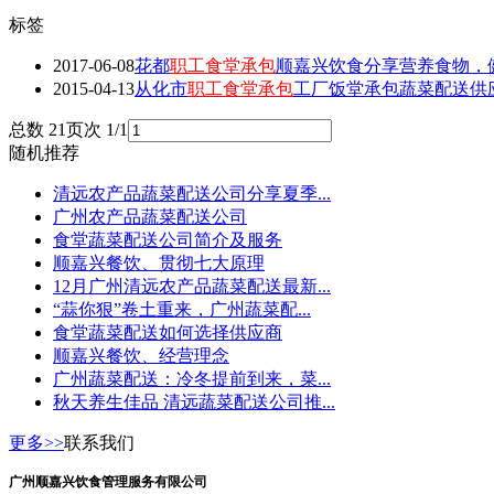
标签
2017-06-08
花都
职工食堂承包
顺嘉兴饮食分享营养食物，
2015-04-13
从化市
职工食堂承包
工厂饭堂承包蔬菜配送供
总数 2
1
页次 1/1
随机推荐
清远农产品蔬菜配送公司分享夏季...
广州农产品蔬菜配送公司
食堂蔬菜配送公司简介及服务
顺嘉兴餐饮、贯彻七大原理
12月广州清远农产品蔬菜配送最新...
“蒜你狠”卷土重来，广州蔬菜配...
食堂蔬菜配送如何选择供应商
顺嘉兴餐饮、经营理念
广州蔬菜配送：冷冬提前到来，菜...
秋天养生佳品 清远蔬菜配送公司推...
更多>>
联系我们
广州顺嘉兴饮食管理服务有限公司